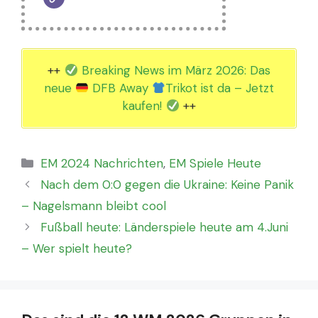
++
Breaking News im März 2026: Das
neue
DFB Away
Trikot ist da – Jetzt
kaufen!
++
Kategorien
EM 2024 Nachrichten
,
EM Spiele Heute
Nach dem 0:0 gegen die Ukraine: Keine Panik
– Nagelsmann bleibt cool
Fußball heute: Länderspiele heute am 4.Juni
– Wer spielt heute?