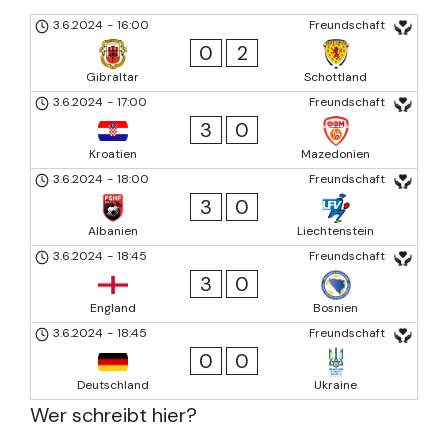
3.6.2024
-
16:00
Freundschaft
0
2
Gibraltar
Schottland
3.6.2024
-
17:00
Freundschaft
3
0
Kroatien
Mazedonien
3.6.2024
-
18:00
Freundschaft
3
0
Albanien
Liechtenstein
3.6.2024
-
18:45
Freundschaft
3
0
England
Bosnien
3.6.2024
-
18:45
Freundschaft
0
0
Deutschland
Ukraine
Wer schreibt hier?