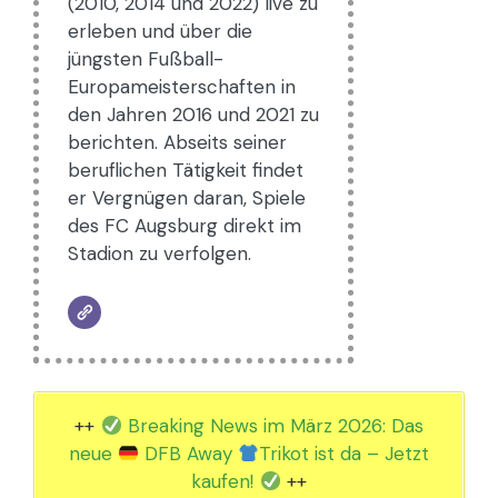
(2010, 2014 und 2022) live zu
erleben und über die
jüngsten Fußball-
Europameisterschaften in
den Jahren 2016 und 2021 zu
berichten. Abseits seiner
beruflichen Tätigkeit findet
er Vergnügen daran, Spiele
des FC Augsburg direkt im
Stadion zu verfolgen.
++
Breaking News im März 2026: Das
neue
DFB Away
Trikot ist da – Jetzt
kaufen!
++