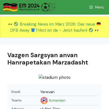
Zum
Menü
Inhalt
springen
++
Breaking News im März 2026: Das neue
DFB Away
Trikot ist da – Jetzt kaufen!
++
Vazgen Sargsyan anvan
Hanrapetakan Marzadasht
Yerevan
Stadt
Armenien
Teams
ul. Nar-Dos
Adresse