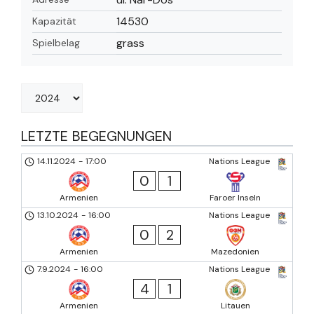
14530
Kapazität
grass
Spielbelag
LETZTE BEGEGNUNGEN
14.11.2024
-
17:00
Nations League
0
1
Armenien
Faroer Inseln
13.10.2024
-
16:00
Nations League
0
2
Armenien
Mazedonien
7.9.2024
-
16:00
Nations League
4
1
Armenien
Litauen