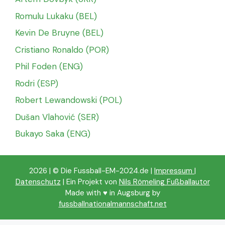
Romulu Lukaku (BEL)
Kevin De Bruyne (BEL)
Cristiano Ronaldo (POR)
Phil Foden (ENG)
Rodri (ESP)
Robert Lewandowski (POL)
Dušan Vlahović (SER)
Bukayo Saka (ENG)
2026 | © Die Fussball-EM-2024.de |
Impressum
|
Datenschutz
| Ein Projekt von
Nils Römeling Fußballautor
Made with ♥️ in Augsburg by
fussballnationalmannschaft.net