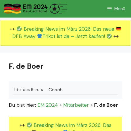
Zum
Menü
Inhalt
springen
++
Breaking News im März 2026: Das neue
DFB Away
Trikot ist da – Jetzt kaufen!
++
F. de Boer
Coach
Titel des Berufs
Du bist hier:
EM 2024
»
Mitarbeiter
»
F. de Boer
++
Breaking News im März 2026: Das