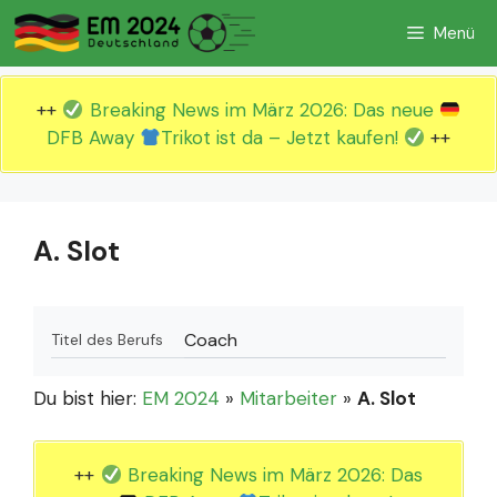
Zum
Menü
Inhalt
springen
++
Breaking News im März 2026: Das neue
DFB Away
Trikot ist da – Jetzt kaufen!
++
A. Slot
Coach
Titel des Berufs
Du bist hier:
EM 2024
»
Mitarbeiter
»
A. Slot
++
Breaking News im März 2026: Das