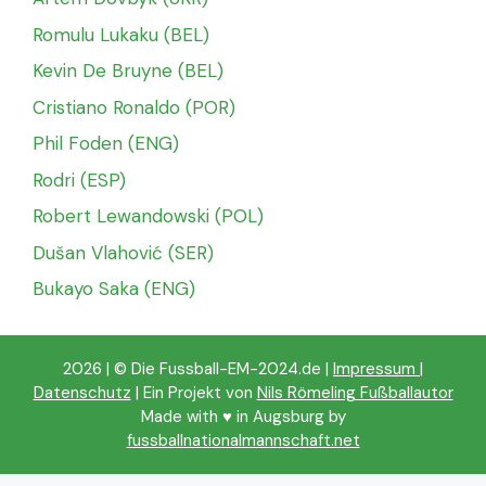
Romulu Lukaku (BEL)
Kevin De Bruyne (BEL)
Cristiano Ronaldo (POR)
Phil Foden (ENG)
Rodri (ESP)
Robert Lewandowski (POL)
Dušan Vlahović (SER)
Bukayo Saka (ENG)
2026 | © Die Fussball-EM-2024.de |
Impressum
|
Datenschutz
| Ein Projekt von
Nils Römeling Fußballautor
Made with ♥️ in Augsburg by
fussballnationalmannschaft.net